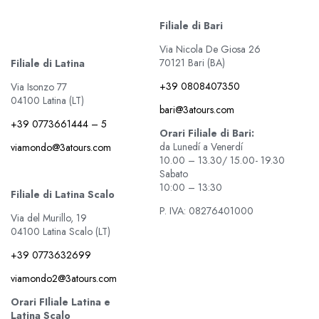
Filiale di Bari
Via Nicola De Giosa 26
70121 Bari (BA)
Filiale di Latina
+39 0808407350
Via Isonzo 77
04100 Latina (LT)
bari@3atours.com
+39 0773661444 – 5
Orari Filiale di Bari:
da Lunedí a Venerdí
viamondo@3atours.com
10.00 – 13.30/ 15.00- 19.30
Sabato
10:00 – 13:30
Filiale di Latina Scalo
P. IVA: 08276401000
Via del Murillo, 19
04100 Latina Scalo (LT)
+39 0773632699
viamondo2@3atours.com
Orari FIliale Latina e
Latina Scalo