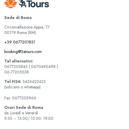
Sede di Roma
Circonvallazione Appia, 77
00179 Roma (RM)
+39 0677201831
booking@3atours.com
Tel alternativi:
0677205845 | 0670490498 |
06-77205538
Tel
H24:
3426422423
(solo sms o whatsapp)
Fax: 0677205966
Orari Sede di Roma
da Lunedí a Venerdí
9.30 – 13.00/ 15.00- 19.00