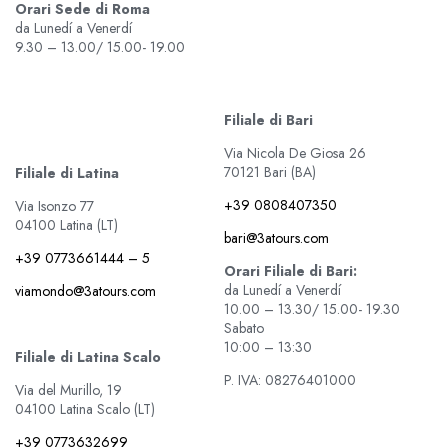
Orari Sede di Roma
da Lunedí a Venerdí
9.30 – 13.00/ 15.00- 19.00
Filiale di Bari
Via Nicola De Giosa 26
70121 Bari (BA)
Filiale di Latina
+39 0808407350
Via Isonzo 77
04100 Latina (LT)
bari@3atours.com
+39 0773661444 – 5
Orari Filiale di Bari:
da Lunedí a Venerdí
viamondo@3atours.com
10.00 – 13.30/ 15.00- 19.30
Sabato
10:00 – 13:30
Filiale di Latina Scalo
P. IVA: 08276401000
Via del Murillo, 19
04100 Latina Scalo (LT)
+39 0773632699