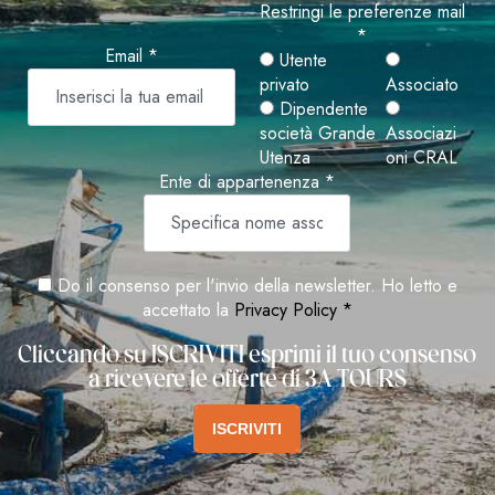
Restringi le preferenze mail
*
Email *
Utente
privato
Associato
Dipendente
società Grande
Associazi
Utenza
oni CRAL
Ente di appartenenza *
Do il consenso per l'invio della newsletter. Ho letto e
accettato la
Privacy Policy *
Cliccando su ISCRIVITI esprimi il tuo consenso
a ricevere le offerte di 3A TOURS
ISCRIVITI