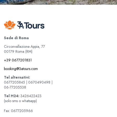
Sede di Roma
Circonvallazione Appia, 77
00179 Roma (RM)
+39 0677201831
booking@3atours.com
Tel alternativi:
0677205845 | 0670490498 |
06-77205538
Tel
H24:
3426422423
(solo sms o whatsapp)
Fax: 0677205966