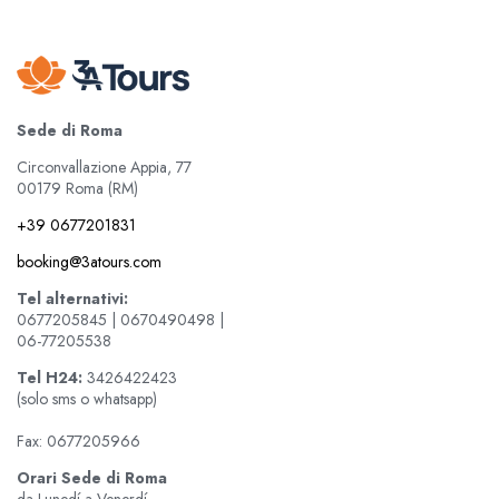
Sede di Roma
Circonvallazione Appia, 77
00179 Roma (RM)
+39 0677201831
booking@3atours.com
Tel alternativi:
0677205845 | 0670490498 |
06-77205538
Tel
H24:
3426422423
(solo sms o whatsapp)
Fax: 0677205966
Orari Sede di Roma