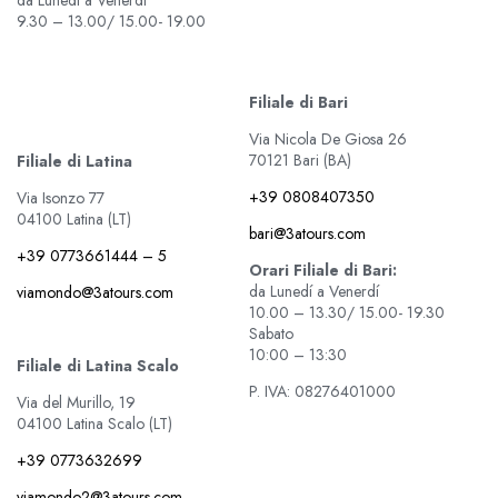
da Lunedí a Venerdí
9.30 – 13.00/ 15.00- 19.00
Filiale di Bari
Via Nicola De Giosa 26
70121 Bari (BA)
Filiale di Latina
+39 0808407350
Via Isonzo 77
04100 Latina (LT)
bari@3atours.com
+39 0773661444 – 5
Orari Filiale di Bari:
da Lunedí a Venerdí
viamondo@3atours.com
10.00 – 13.30/ 15.00- 19.30
Sabato
10:00 – 13:30
Filiale di Latina Scalo
P. IVA: 08276401000
Via del Murillo, 19
04100 Latina Scalo (LT)
+39 0773632699
viamondo2@3atours.com