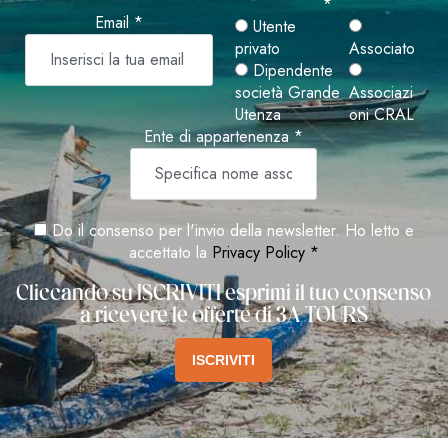
*
Email *
Utente
privato
Associato
Dipendente
società Grande
Associazi
Utenza
oni CRAL
Ente di appartenenza *
Do il consenso per l'invio della newsletter. Ho letto e
accettato la
Privacy Policy *
Cliccando su ISCRIVITI esprimi il tuo consenso
a ricevere le offerte di 3A TOURS
ISCRIVITI