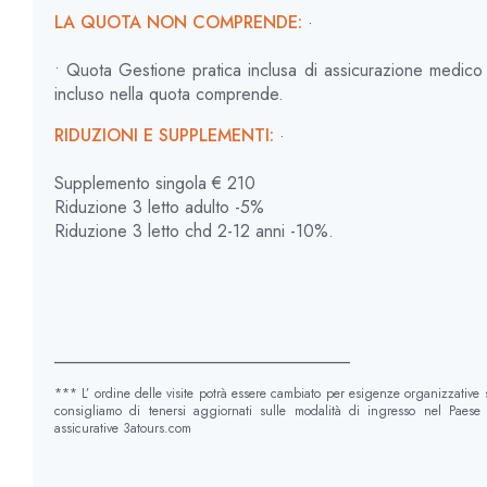
LA QUOTA NON COMPRENDE:
·
• Quota Gestione pratica inclusa di assicurazione medic
incluso nella quota comprende.
RIDUZIONI E SUPPLEMENTI:
·
Supplemento singola € 210
Riduzione 3 letto adulto -5%
Riduzione 3 letto chd 2-12 anni -10%.
__________________________________
*** L’ ordine delle visite potrà essere cambiato per esigenze organizzative
consigliamo di tenersi aggiornati sulle modalità di ingresso nel Paese r
assicurative 3atours.com