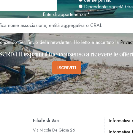
Utente privato
Dipendente società Gra
Ente di appartenenza *
onsenso per l'invio della newsletter. Ho letto e accettato la
Privac
SCRIVITI esprimi il tuo consenso a ricevere le offe
ISCRIVITI
Filiale di Bari
Informativa c
Via Nicola De Giosa 26
Informativa f