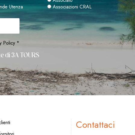
Associato
nde Utenza
Associazioni CRAL
y Policy *
rte di 3A TOURS
Contattaci
lienti
ornitori