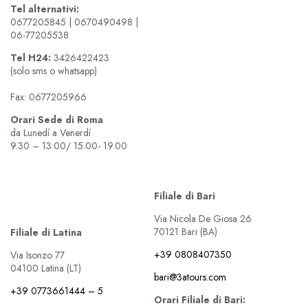
Tel alternativi:
0677205845 | 0670490498 |
06-77205538
Tel
H24:
3426422423
(solo sms o whatsapp)
Fax: 0677205966
Orari Sede di Roma
da Lunedí a Venerdí
9.30 – 13.00/ 15.00- 19.00
Filiale di Bari
Via Nicola De Giosa 26
70121 Bari (BA)
Filiale di Latina
+39 0808407350
Via Isonzo 77
04100 Latina (LT)
bari@3atours.com
+39 0773661444 – 5
Orari Filiale di Bari: