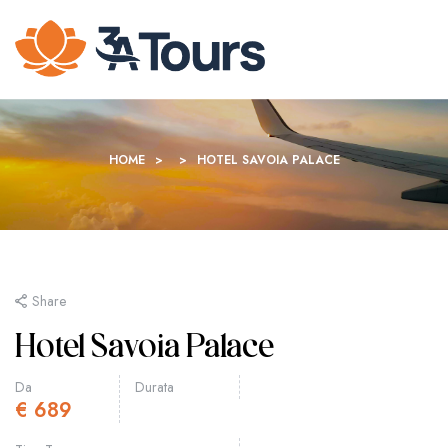
HOME
>
>
HOTEL SAVOIA PALACE
Share
Hotel Savoia Palace
Da
Durata
€
689