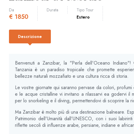
Da
Durata
Tipo Tour
€
1850
Estero
Descrizione
Benvenuti a Zanzibar, la "Perla dell'Oceano Indiano"! 
Tanzania è un paradiso tropicale che promette esperienze
bellezze naturali mozzafiato e una cultura ricca di storia.
Le vostre giornate qui saranno pervase da colori, profumi 
e le acque cristalline vi invitano a rilassarvi ea godervi il
per lo snorkeling e il diving, permettendovi di scoprire la ri
Ma Zanzibar è molto più di una destinazione balneare. Esplo
Patrimonio dell'Umanità dall'UNESCO, con i suoi labirinti di
riflette secoli di influenze arabe, persiane, indiane e africa