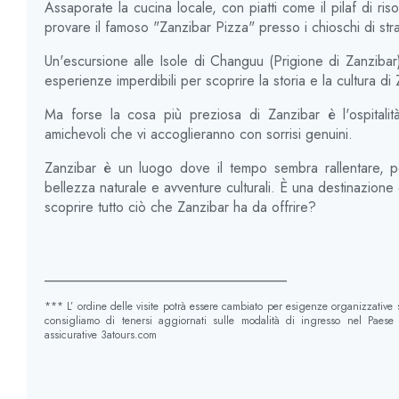
Assaporate la cucina locale, con piatti come il pilaf di ris
provare il famoso "Zanzibar Pizza" presso i chioschi di str
Un'escursione alle Isole di Changuu (Prigione di Zanzibar) 
esperienze imperdibili per scoprire la storia e la cultura di
Ma forse la cosa più preziosa di Zanzibar è l'ospitali
amichevoli che vi accoglieranno con sorrisi genuini.
Zanzibar è un luogo dove il tempo sembra rallentare, per
bellezza naturale e avventure culturali. È una destinazione 
scoprire tutto ciò che Zanzibar ha da offrire?
__________________________________
*** L’ ordine delle visite potrà essere cambiato per esigenze organizzative
consigliamo di tenersi aggiornati sulle modalità di ingresso nel Paese r
assicurative 3atours.com