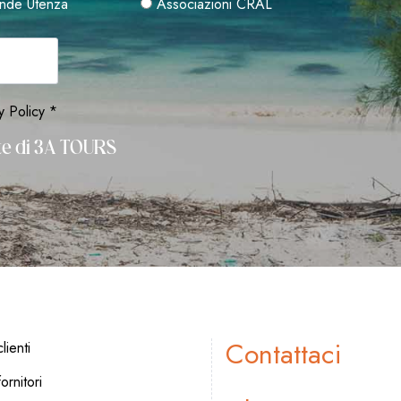
nde Utenza
Associazioni CRAL
y Policy *
rte di 3A TOURS
Contattaci
lienti
ornitori