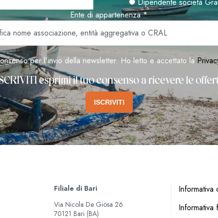
Dipendente società Gra
Ente di appartenenza *
onsenso per l'invio della newsletter. Ho letto e accettato la
Privac
SCRIVITI esprimi il tuo consenso a ricevere le offe
ISCRIVITI
Filiale di Bari
Informativa c
Via Nicola De Giosa 26
Informativa f
70121 Bari (BA)