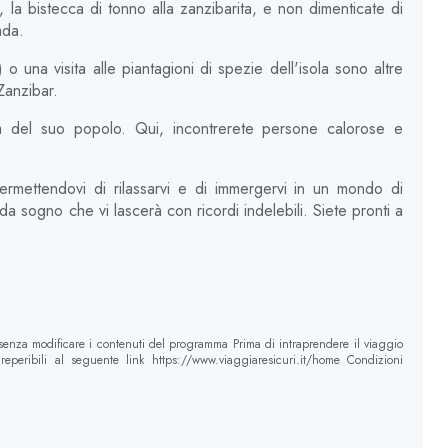
o, la bistecca di tonno alla zanzibarita, e non dimenticate di
ada.
o una visita alle piantagioni di spezie dell'isola sono altre
 Zanzibar.
tà del suo popolo. Qui, incontrerete persone calorose e
mettendovi di rilassarvi e di immergervi in ​​un mondo di
da sogno che vi lascerà con ricordi indelebili. Siete pronti a
 senza modificare i contenuti del programma Prima di intraprendere il viaggio
eperibili al seguente link https://www.viaggiaresicuri.it/home Condizioni